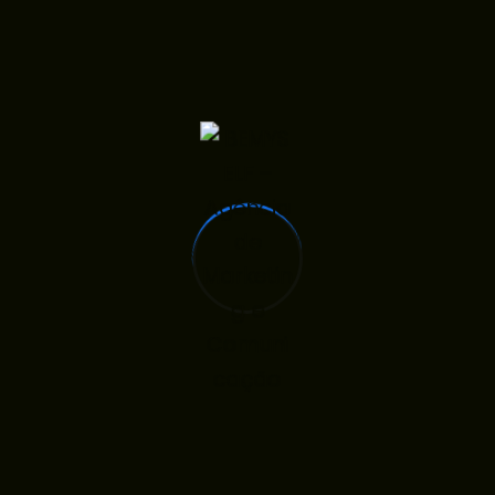
Instagram Reels
Deves Oferecer A Tua App Gratuitamente? Os
Prós E Contras Do Freemium
6 Formas De Envolver O Teu Tráfego De
Pesquisa Orgânica Nas Redes Sociais
Leads: Como Converter Clientes Com Email
Marketing
Recent Comments
Nenhum comentário para mostrar.